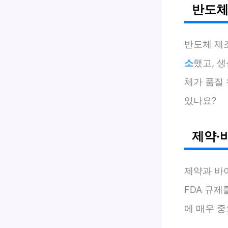
반도체
반도체 제
소
했고, 
체가 품질
있나요?
제약·
제약과 바
FDA 규
에 매우 