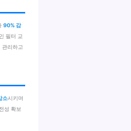
가
90% 감
인 필터 교
게 관리하고
감소
시키며
안전성 확보