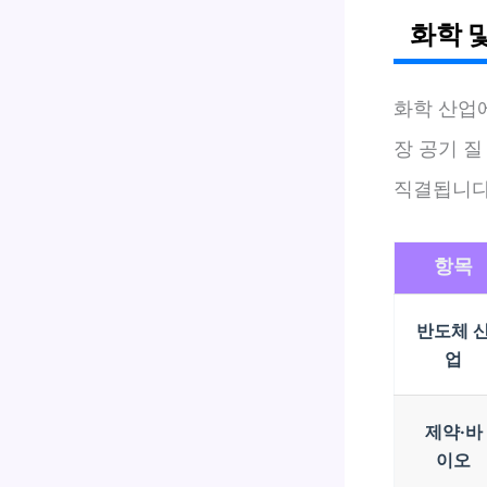
화학 
화학 산업
장 공기 
직결됩니다
항목
반도체 
업
제약·바
이오