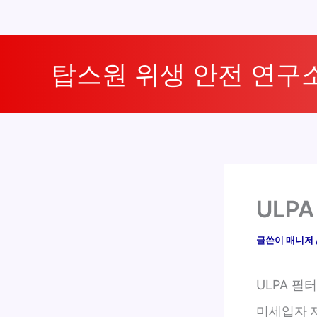
콘
텐
탑스원 위생 안전 연구
츠
로
건
너
뛰
기
ULP
글쓴이
매니저
ULPA 필
미세입자 