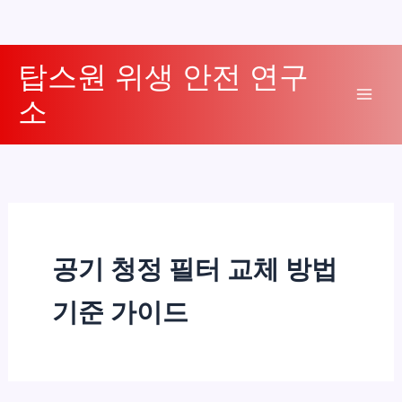
콘
탑스원 위생 안전 연구
텐
소
츠
Mai
로
Men
건
너
뛰
기
공기 청정 필터 교체 방법
기준 가이드