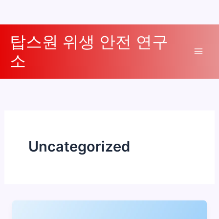
콘
탑스원 위생 안전 연구
텐
소
츠
Mai
로
Men
건
너
뛰
기
Uncategorized