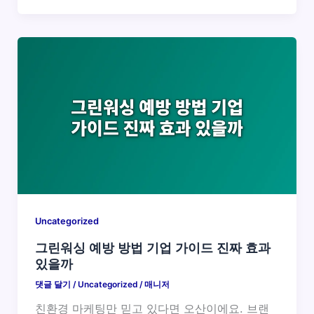
Uncategorized
그린워싱 예방 방법 기업 가이드 진짜 효과
있을까
댓글 달기
/
Uncategorized
/
매니저
친환경 마케팅만 믿고 있다면 오산이에요. 브랜