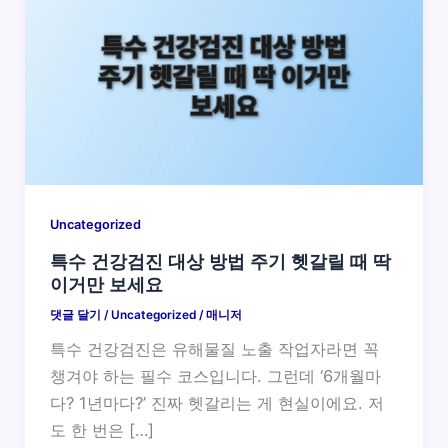
Uncategorized
특수 건강검진 대상 방법 주기 헷갈릴 때 딱
이거만 보세요
댓글 달기
/
Uncategorized
/
매니저
특수 건강검진은 유해물질 노출 작업자라면 꼭
챙겨야 하는 필수 코스입니다. 그런데 ‘6개월마
다? 1년마다?’ 진짜 헷갈리는 게 현실이에요. 저
도 한 번은 […]