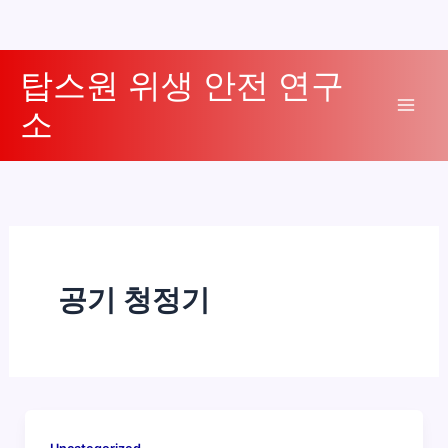
콘
탑스원 위생 안전 연구
텐
소
츠
Mai
로
Men
건
너
뛰
기
공기 청정기