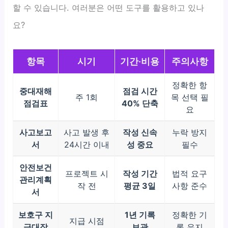
할 수 있습니다. 여러분은 어떤 도구를 활용하고 있나
요?
항목
시기
기간·비용
주의사항
정확한 항
중대재해
점검 시간
주 1회
목 선택 필
점검표
40% 단축
요
사고보고
사고 발생 후
작성 신속
누락 방지
서
24시간 이내
성 중요
필수
안전보건
프로젝트 시
작성 기간
법적 요구
관리계획
작 전
평균 3일
사항 준수
서
보호구 지
1년 기록
정확한 기
지급 시점
급대장
보관
록 유지