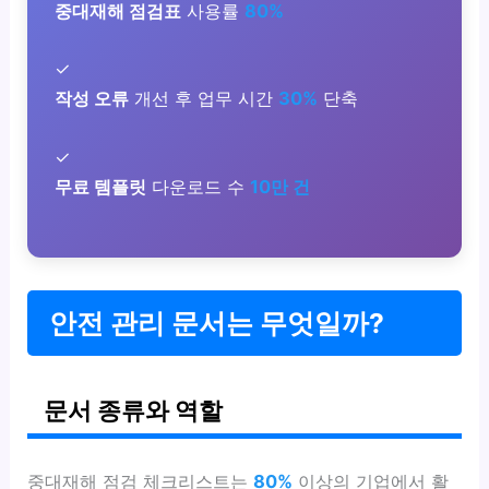
중대재해 점검표
사용률
80%
✓
작성 오류
개선 후 업무 시간
30%
단축
✓
무료 템플릿
다운로드 수
10만 건
안전 관리 문서는 무엇일까?
문서 종류와 역할
중대재해 점검 체크리스트는
80%
이상의 기업에서 활