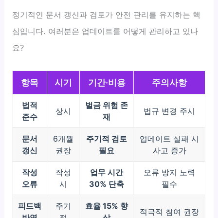
정기적인 문서 갱신과 검토가 안전 관리를 유지하는 핵
심입니다. 여러분은 업데이트를 어떻게 관리하고 있나
요?
항목
시기
기간·비용
주의사항
법적
벌금 위험 존
상시
법규 변경 주시
준수
재
문서
6개월
주기적 검토
업데이트 실패 시
갱신
권장
필요
사고 증가
작성
작성
업무 시간
오류 방지 노력
오류
시
30% 단축
필수
피드백
주기
효율 15% 향
적극적 참여 권장
반영
적
상