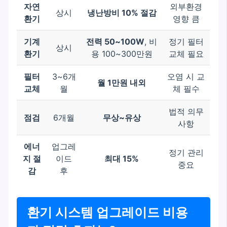
자연
외부환경
상시
냉난방비 10% 절감
환기
영향 큼
기계
전력 50~100W
, 비
정기 필터
상시
환기
용 100~300만원
교체 필요
필터
3~6개
오염 시 교
월 1만원 내외
교체
월
체 필수
법적 의무
점검
6개월
무상~유상
사항
에너
업그레
정기 관리
지 절
이드
최대 15%
중요
감
후
환기 시스템 업그레이드 비용