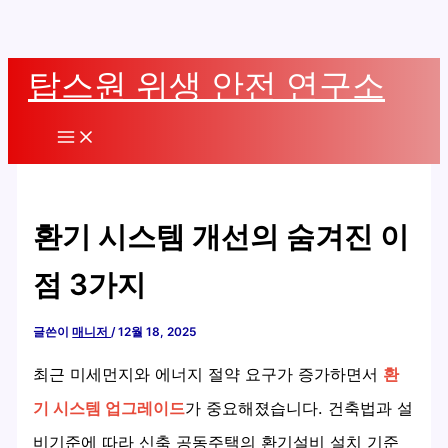
콘
탑스원 위생 안전 연구소
텐
츠
Main
로
Menu
건
너
환기 시스템 개선의 숨겨진 이
뛰
기
점 3가지
글쓴이
매니저
/
12월 18, 2025
최근 미세먼지와 에너지 절약 요구가 증가하면서
환
기 시스템 업그레이드
가 중요해졌습니다. 건축법과 설
비기준에 따라 신축 공동주택의 환기설비 설치 기준