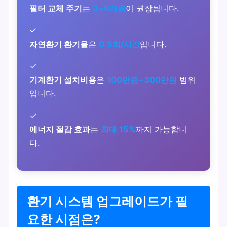
필터 교체 주기
는
3~6개월
이 권장됩니다.
✓
자연환기 환기율
은
0.5회/시간
입니다.
✓
기계환기 설치비용
은
100만원~300만원
범위
입니다.
✓
에너지 절감 효과
는
최대 15%
까지 가능합니
다.
환기 시스템 업그레이드가 필
요한 시점은?