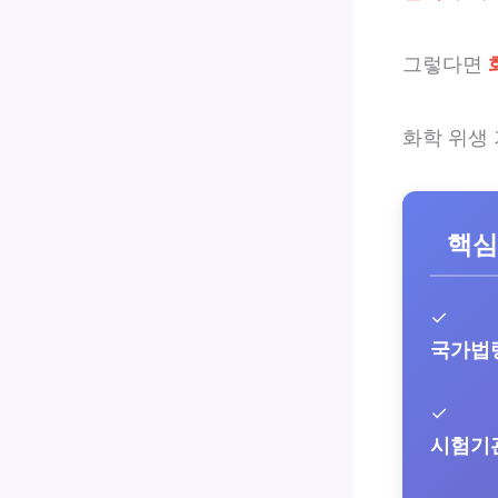
그렇다면
화학 위생
핵심
✓
국가법
✓
시험기