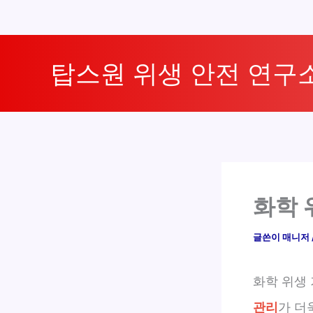
콘
텐
탑스원 위생 안전 연구
츠
로
건
너
뛰
기
화학 
글쓴이
매니저
화학 위생
관리
가 더