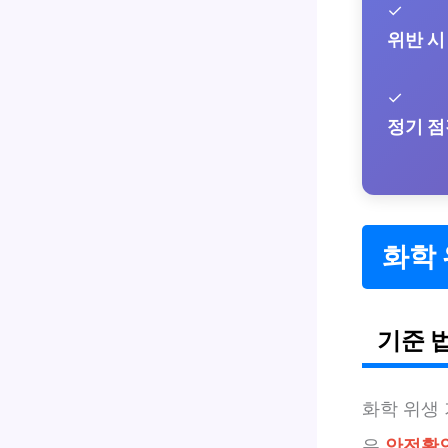
✓
위반 시
✓
정기 점
화학
기준 
화학 위생
은
안전확