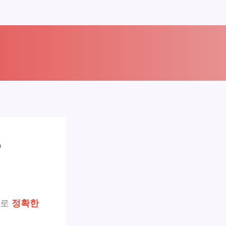
?
가로
정확한