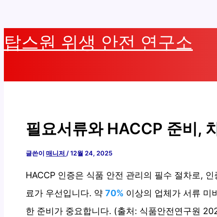
콘
탑스원 위생 안전 연구소
텐
츠
로
건
너
뛰
필요서류와 HACCP 준비,
기
글쓴이
매니저
/
12월 24, 2025
HACCP 인증은 식품 안전 관리의 필수 절차로, 인
료가 우선입니다. 약
70%
이상의 업체가 서류 미비
한 준비가 중요합니다. (출처: 식품안전연구원 202