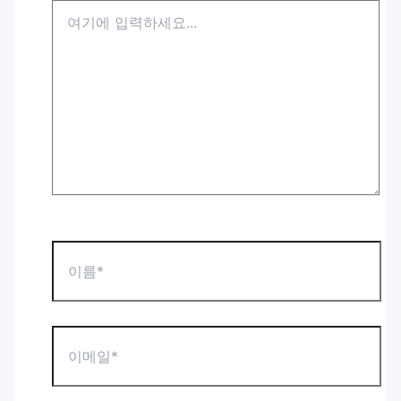
여
기
에
입
력
하
세
요...
이
름
*
이
메
일
*