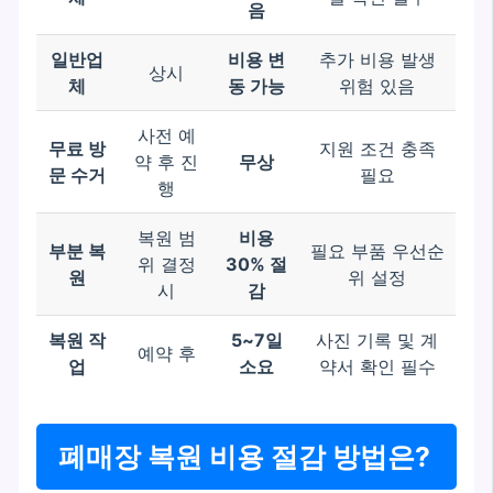
음
일반업
비용 변
추가 비용 발생
상시
체
동 가능
위험 있음
사전 예
무료 방
지원 조건 충족
약 후 진
무상
문 수거
필요
행
복원 범
비용
부분 복
필요 부품 우선순
위 결정
30% 절
원
위 설정
시
감
복원 작
5~7일
사진 기록 및 계
예약 후
업
소요
약서 확인 필수
폐매장 복원 비용 절감 방법은?