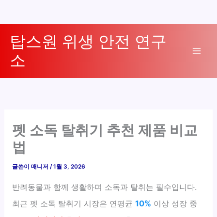
콘
탑스원 위생 안전 연구
텐
소
츠
Mai
로
Men
건
너
뛰
기
펫 소독 탈취기 추천 제품 비교
법
글쓴이
매니저
/
1월 3, 2026
반려동물과 함께 생활하며 소독과 탈취는 필수입니다.
최근 펫 소독 탈취기 시장은 연평균
10%
이상 성장 중