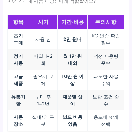
어떤 가격대 제품이 당신에게 적합할까요?
항목
시기
기간·비용
주의사항
초기
KC 인증 확인
사용 전
2만 원대
구매
필수
정기
매일 1~2
월 1만 원
적정 사용량
사용
회
내외
준수
고급
필요시 교
10만 원 이
과도한 사용
제품
체
상
주의
유통기
구매 후
제품별 상
보관 조건 준
한
1~2년
이
수
사용
실내/외 구
별도 비용
용도에 맞게
장소
분
없음
선택