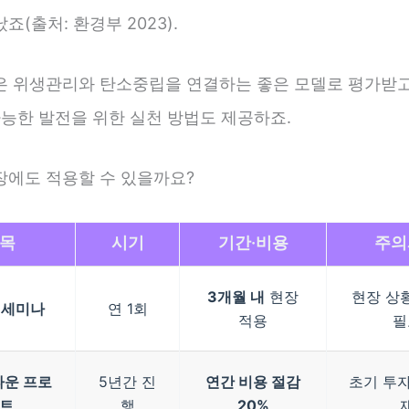
죠(출처: 환경부 2023).
은 위생관리와 탄소중립을 연결하는 좋은 모델로 평가받
가능한 발전을 위한 실천 방법도 제공하죠.
장에도 적용할 수 있을까요?
목
시기
기간·비용
주의
3개월 내
현장
현장 상
 세미나
연 1회
적용
필
운 프로
5년간 진
연간 비용 절감
초기 투자
트
행
20%