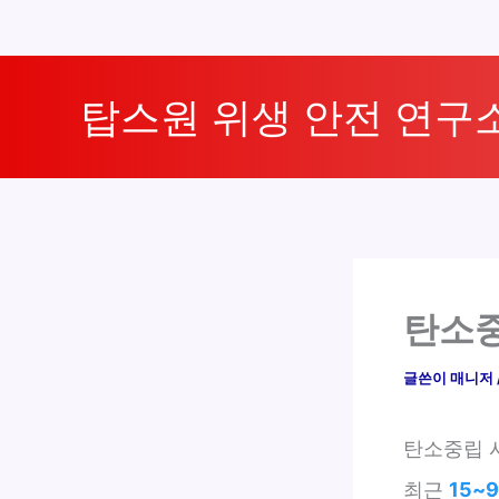
콘
텐
탑스원 위생 안전 연구
츠
로
건
너
뛰
기
탄소중
글쓴이
매니저
탄소중립 
최근
15~