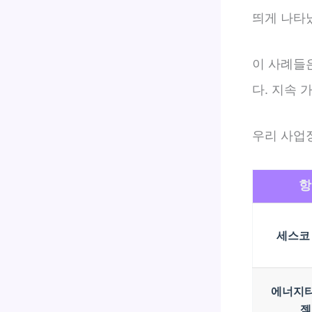
띄게 나타났
이 사례들
다. 지속 
우리 사업
항
세스코
에너지타
젝