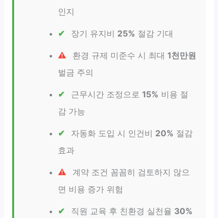
인지
장기 유지비
25%
절감 기대
환경 규제 미준수 시 최대
1천만원
벌금 주의
근무시간 조정으로
15%
비용 절
감 가능
자동화 도입 시 인건비
20%
절감
효과
계약 조건 꼼꼼히 검토하지 않으
면 비용 증가 위험
직원 교육 후 친환경 실천율
30%