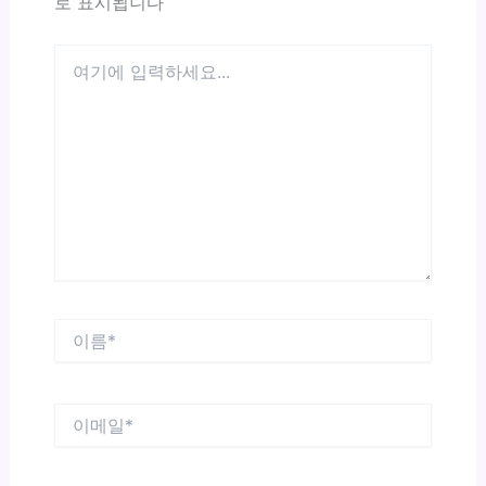
로 표시됩니다
여
기
에
입
력
하
세
요...
이
름
*
이
메
일
*