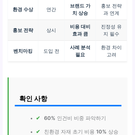
브랜드 가
홍보 전략
환경 수상
연간
치 상승
과 연계
비용 대비
진정성 유
홍보 전략
상시
효과 큼
지 필수
사례 분석
환경 차이
벤치마킹
도입 전
필요
고려
확인 사항
60%
인건비 비중 파악하기
친환경 자재 초기 비용
10%
상승