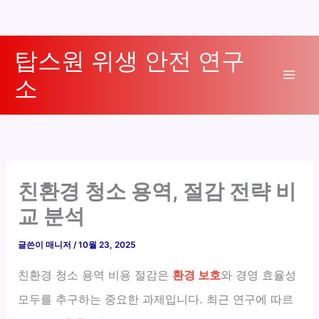
콘
탑스원 위생 안전 연구
텐
소
츠
Mai
로
Men
건
너
뛰
기
친환경 청소 용역, 절감 전략 비
교 분석
글쓴이
매니저
/
10월 23, 2025
친환경 청소 용역 비용 절감은
환경 보호
와 경영 효율성
모두를 추구하는 중요한 과제입니다. 최근 연구에 따르