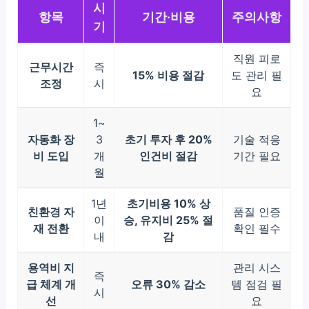
시
항목
기간·비용
주의사항
기
직원 피로
근무시간
즉
15% 비용 절감
도 관리 필
조정
시
요
1~
자동화 장
3
초기 투자 후 20%
기술 적응
비 도입
개
인건비 절감
기간 필요
월
1년
초기비용 10% 상
친환경 자
품질 인증
이
승, 유지비 25% 절
재 전환
확인 필수
내
감
용역비 지
관리 시스
즉
급 체계 개
오류 30% 감소
템 점검 필
시
선
요