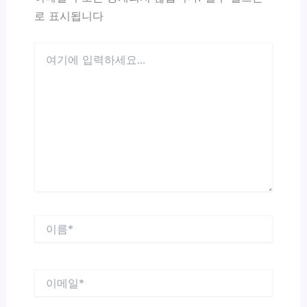
로 표시됩니다
여
기
에
입
력
하
세
요...
이
름
*
이
메
일