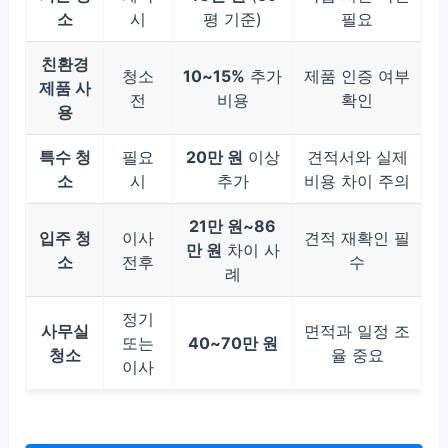
소
시
평 기준)
필요
친환경
청소
10~15%
추가
제품 인증 여부
제품 사
전
비용
확인
용
특수 청
필요
20만 원
이상
견적서와 실제
소
시
추가
비용 차이 주의
21만 원~86
입주 청
이사
견적 재확인 필
만 원
차이 사
소
전후
수
례
정기
사무실
면적과 일정 조
또는
40~70만 원
청소
율 중요
이사