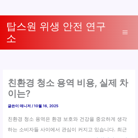
콘
탑스원 위생 안전 연구
텐
소
츠
Mai
로
Men
건
너
뛰
기
친환경 청소 용역 비용, 실제 차
이는?
글쓴이
매니저
/
10월 16, 2025
친환경 청소 용역은 환경 보호와 건강을 중요하게 생각
하는 소비자들 사이에서 관심이 커지고 있습니다. 최근