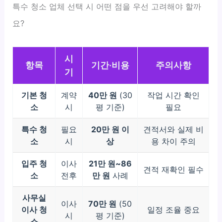
특수 청소 업체 선택 시 어떤 점을 우선 고려해야 할까
요?
시
항목
기간·비용
주의사항
기
기본 청
계약
40만 원
(30
작업 시간 확인
소
시
평 기준)
필요
특수 청
필요
20만 원 이
견적서와 실제 비
소
시
상
용 차이 주의
입주 청
이사
21만 원~86
견적 재확인 필수
소
전후
만 원
사례
사무실
이사
70만 원
(50
이사 청
일정 조율 중요
시
평 기준)
소