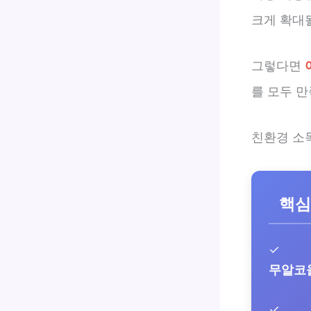
크게 확대될
그렇다면
를 모두 
친환경 소
핵심
✓
무알코
✓