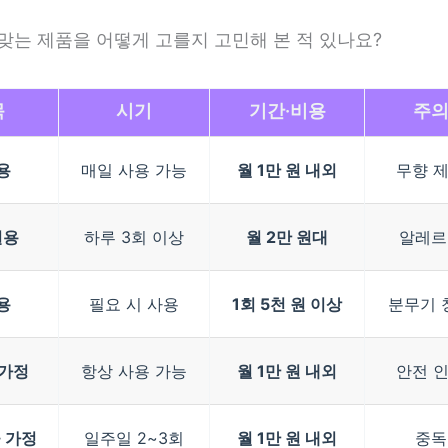
맞는 제품을 어떻게 고를지 고민해 본 적 있나요?
목
시기
기간·비용
주
용
매일 사용 가능
월 1만 원 내외
무향 
실용
하루 3회 이상
월 2만 원대
알레르
용
필요 시 사용
1회 5천 원 이상
분무기 
 가정
항상 사용 가능
월 1만 원 내외
안전 
 가정
일주일 2~3회
월 1만 원 내외
중독