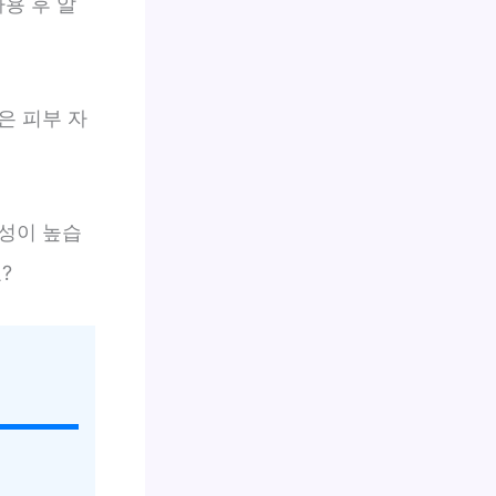
용 후 알
은 피부 자
성이 높습
?