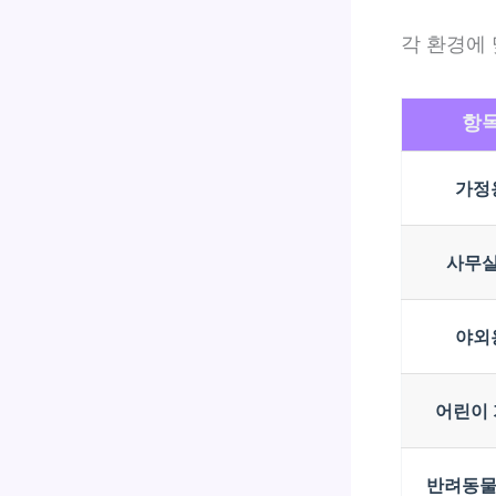
각 환경에 
항
가정
사무
야외
어린이
반려동물