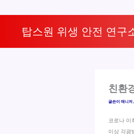
콘
텐
탑스원 위생 안전 연구
츠
로
건
너
뛰
기
친환경
글쓴이
매니저
코로나 이
이상 각광