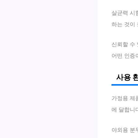
살균력 시
하는 것이
신뢰할 수
어떤 인증
사용 
가정용 제
에 달합니다
야외용 분