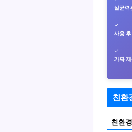
살균력
✓
사용 후
✓
가짜 제
친환
친환경