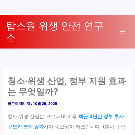
콘
탑스원 위생 안전 연구
텐
소
츠
Mai
로
Men
건
너
뛰
기
청소·위생 산업, 정부 지원 효과
는 무엇일까?
글쓴이
매니저
/
10월 25, 2025
청소·위생 산업은 코로나19 이후
최근 3년간 정부 투자
규모가 크게 증가
하며 중요성이 커졌습니다. (출처: 산업