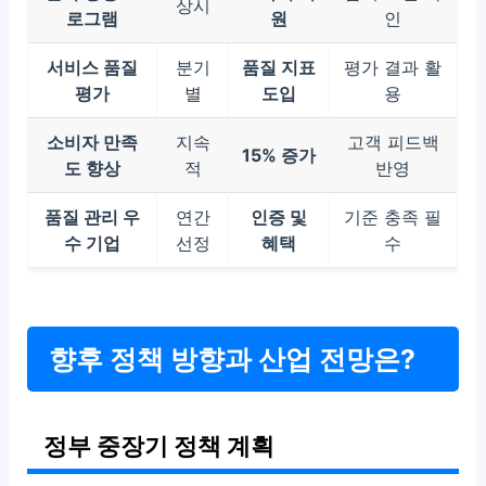
상시
로그램
원
인
서비스 품질
분기
품질 지표
평가 결과 활
평가
별
도입
용
소비자 만족
지속
고객 피드백
15% 증가
도 향상
적
반영
품질 관리 우
연간
인증 및
기준 충족 필
수 기업
선정
혜택
수
향후 정책 방향과 산업 전망은?
정부 중장기 정책 계획