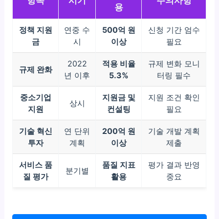
항목
시기
주의사항
용
정책 지원
연중 수
500억 원
신청 기간 엄수
금
시
이상
필요
2022
적용 비율
규제 변화 모니
규제 완화
년 이후
5.3%
터링 필수
중소기업
지원금 및
지원 조건 확인
상시
지원
컨설팅
필요
기술 혁신
연 단위
200억 원
기술 개발 계획
투자
계획
이상
제출
서비스 품
품질 지표
평가 결과 반영
분기별
질 평가
활용
중요