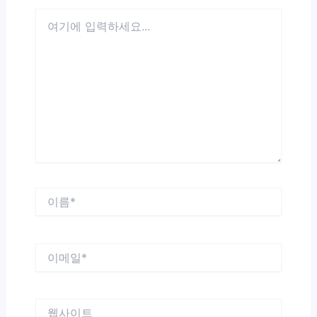
여
기
에
입
력
하
세
요...
이
름
*
이
메
일
*
웹