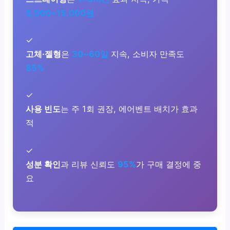
5,000~15,000원
✓
고체·젤형
은
30~60일
지속, 소비자 만족도
85%
✓
사용 빈도
는 주 1회 권장, 에어벤트 배치가 효과
적
✓
성분 확인
과 리뷰 신뢰도
95%
가 구매 결정에 중
요