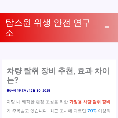
콘
탑스원 위생 안전 연구
텐
소
츠
Mai
로
Men
건
너
뛰
기
차량 탈취 장비 추천, 효과 차이
는?
글쓴이
매니저
/
12월 30, 2025
차량 내 쾌적한 환경 조성을 위한
가정용 차량 탈취 장비
가 주목받고 있습니다. 최근 조사에 따르면
70%
이상의