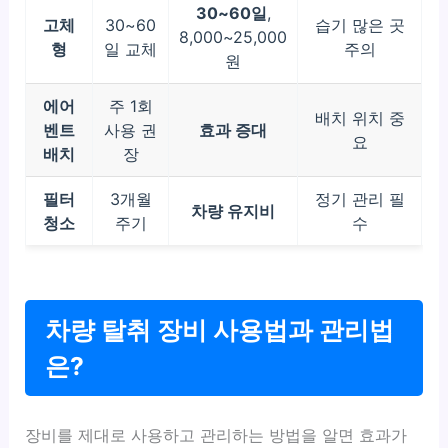
30~60일
,
고체
30~60
습기 많은 곳
8,000~25,000
형
일 교체
주의
원
에어
주 1회
배치 위치 중
벤트
사용 권
효과 증대
요
배치
장
필터
3개월
정기 관리 필
차량 유지비
청소
주기
수
차량 탈취 장비 사용법과 관리법
은?
장비를 제대로 사용하고 관리하는 방법을 알면 효과가