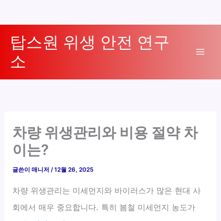
콘
탑스원 위생 안전 연구
텐
소
츠
Mai
로
Men
건
너
뛰
기
차량 위생관리와 비용 절약 차
이는?
글쓴이
매니저
/
12월 26, 2025
차량 위생관리는 미세먼지와 바이러스가 많은 현대 사
회에서 매우 중요합니다. 특히 봄철 미세먼지 농도가