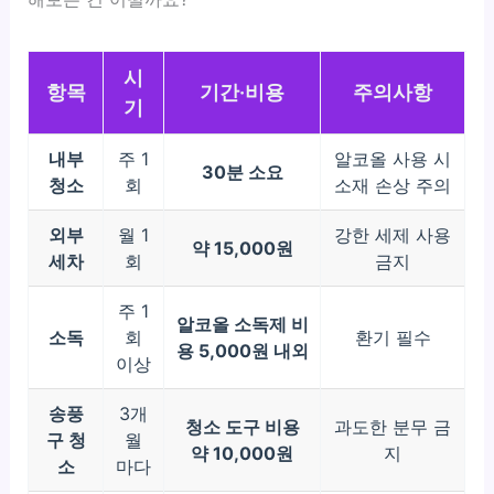
시
항목
기간·비용
주의사항
기
내부
주 1
알코올 사용 시
30분 소요
청소
회
소재 손상 주의
외부
월 1
강한 세제 사용
약 15,000원
세차
회
금지
주 1
알코올 소독제 비
소독
회
환기 필수
용 5,000원 내외
이상
송풍
3개
청소 도구 비용
과도한 분무 금
구 청
월
약 10,000원
지
소
마다