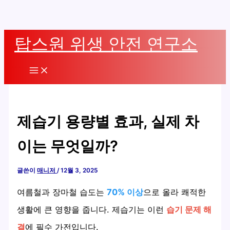
콘
탑스원 위생 안전 연구소
텐
츠
Main
로
Menu
건
너
제습기 용량별 효과, 실제 차
뛰
기
이는 무엇일까?
글쓴이
매니저
/
12월 3, 2025
여름철과 장마철 습도는
70% 이상
으로 올라 쾌적한
생활에 큰 영향을 줍니다. 제습기는 이런
습기 문제 해
결
에 필수 가전입니다.