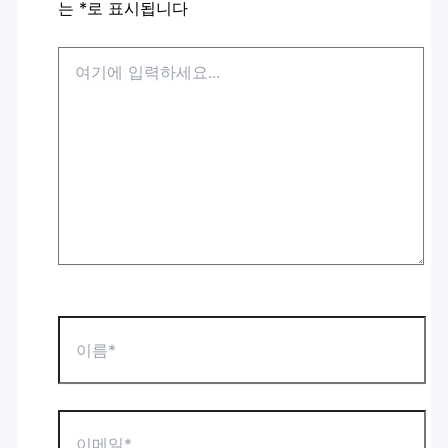
는
*
로 표시됩니다
여
기
에
입
력
하
세
요...
이
름
*
이
메