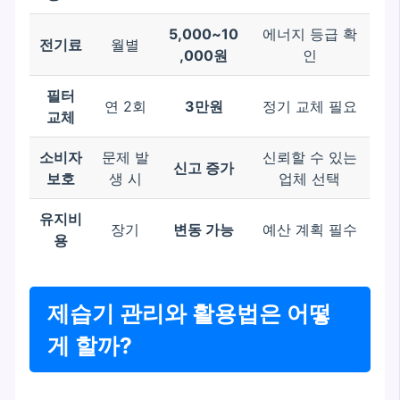
5,000~10
에너지 등급 확
전기료
월별
,000원
인
필터
연 2회
3만원
정기 교체 필요
교체
소비자
문제 발
신뢰할 수 있는
신고 증가
보호
생 시
업체 선택
유지비
장기
변동 가능
예산 계획 필수
용
제습기 관리와 활용법은 어떻
게 할까?