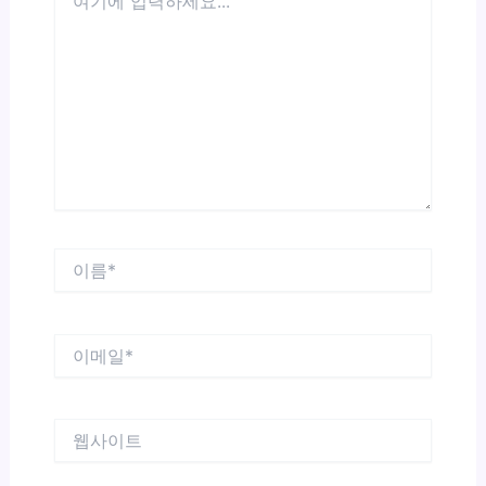
기
에
입
력
하
세
요...
이
름
*
이
메
일
*
웹
사
이