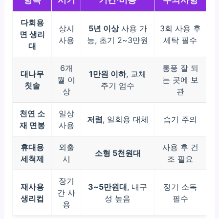
다회용
상시
5년 이상
사용 가
3회 사용 후
면 생리
사용
능, 초기 2~3만원
세탁 필수
대
6개
통풍 잘 되
대나무
1만원 이하
, 교체
월 이
는 곳에 보
칫솔
주기 엄수
상
관
천연 소
일상
저렴
, 일회용 대체
습기 주의
재 면봉
사용
휴대용
외출
사용 후 건
소형 5천원대
세척제
시
조 필요
장기
재사용
3~5만원대
, 내구
정기 소독
간 사
생리컵
성 높음
필수
용