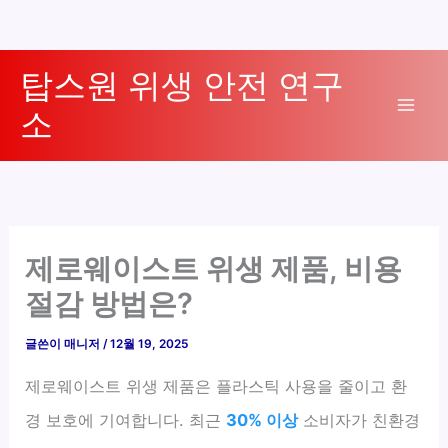
콘
탑스원 위생 안전 연구
텐
소
츠
Mai
로
Men
건
너
뛰
기
제로웨이스트 위생 제품, 비용
절감 방법은?
글쓴이
매니저
/
12월 19, 2025
제로웨이스트 위생 제품은 플라스틱 사용을 줄이고 환
경 보호에 기여합니다. 최근
30% 이상
소비자가 친환경