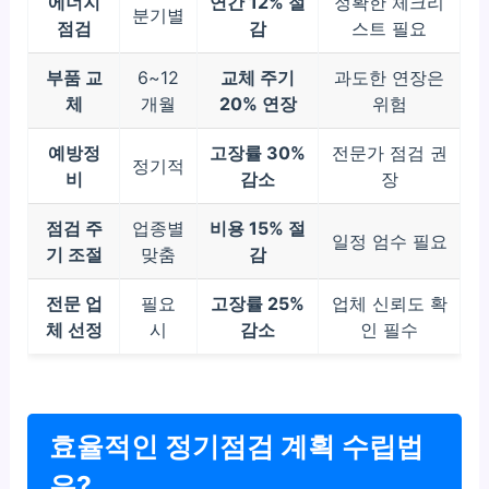
에너지
연간 12% 절
정확한 체크리
분기별
점검
감
스트 필요
부품 교
6~12
교체 주기
과도한 연장은
체
개월
20% 연장
위험
예방정
고장률 30%
전문가 점검 권
정기적
비
감소
장
점검 주
업종별
비용 15% 절
일정 엄수 필요
기 조절
맞춤
감
전문 업
필요
고장률 25%
업체 신뢰도 확
체 선정
시
감소
인 필수
효율적인 정기점검 계획 수립법
은?