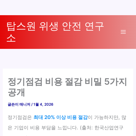
콘
탑스원 위생 안전 연구
텐
소
츠
Mai
로
Men
건
너
뛰
기
정기점검 비용 절감 비밀 5가지
공개
글쓴이
매니저
/
1월 4, 2026
정기점검은
최대 20% 이상 비용 절감
이 가능하지만, 많
은 기업이 비용 부담을 느낍니다. (출처: 한국산업연구