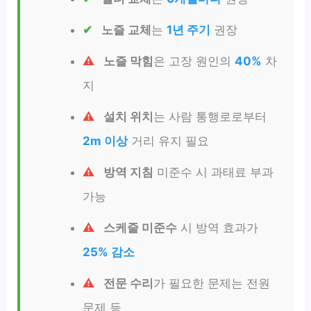
노즐 교체
는
1년 주기
권장
노즐 막힘
은 고장 원인의
40%
차
지
설치 위치
는 사람 통행로로부터
2m 이상
거리 유지 필요
방역 지침
미준수 시 과태료 부과
가능
스케줄 미준수
시 방역 효과가
25% 감소
전문 수리
가 필요한 문제는 전원
문제 등