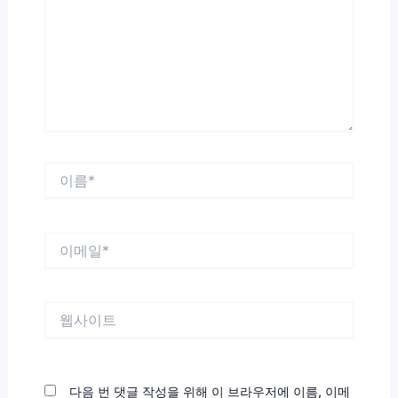
력
하
세
요...
이
름
*
이
메
일
*
웹
사
이
트
다음 번 댓글 작성을 위해 이 브라우저에 이름, 이메