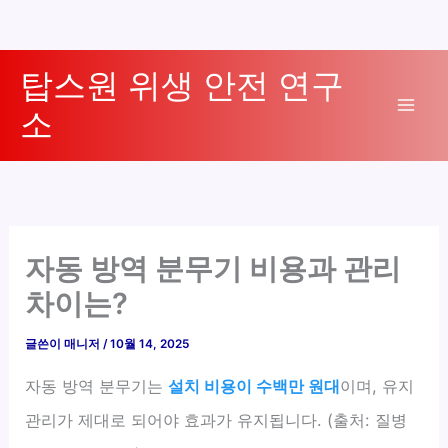
콘
탑스원 위생 안전 연구
텐
소
츠
Mai
로
Men
건
너
뛰
기
자동 방역 분무기 비용과 관리
차이는?
글쓴이
매니저
/
10월 14, 2025
자동 방역 분무기는
설치 비용이 수백만 원대
이며, 유지
관리가 제대로 되어야 효과가 유지됩니다. (출처: 질병