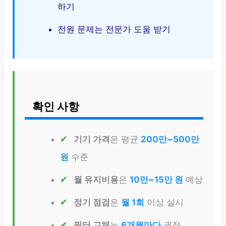
하기
전원 문제는 전문가 도움 받기
확인 사항
기기 가격
은 평균
200만~500만
원
수준
월 유지비용
은
10만~15만 원
예상
정기 점검
은
월 1회
이상 실시
필터 교체
는
6개월마다
권장