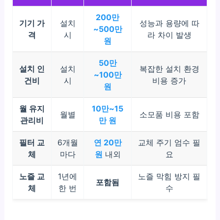
200만
기기 가
설치
성능과 용량에 따
~500만
격
시
라 차이 발생
원
50만
설치 인
설치
복잡한 설치 환경
~100만
건비
시
비용 증가
원
월 유지
10만~15
월별
소모품 비용 포함
관리비
만 원
필터 교
6개월
연 20만
교체 주기 엄수 필
체
마다
원
내외
요
노즐 교
1년에
노즐 막힘 방지 필
포함됨
체
한 번
수