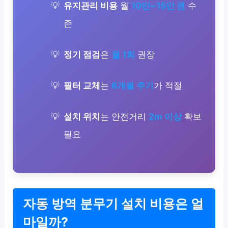
유지관리 비용
월
10만~15만 원
수
준
정기 점검
은
월 1회
권장
필터 교체
는
6개월 주기
가 적절
설치 위치
는 안전거리
2m 이상
확보
필요
자동 방역 분무기 설치 비용은 얼
마일까?