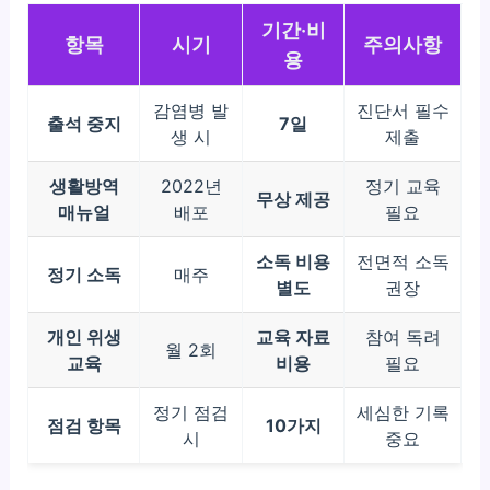
기간·비
항목
시기
주의사항
용
감염병 발
진단서 필수
출석 중지
7일
생 시
제출
생활방역
2022년
정기 교육
무상 제공
매뉴얼
배포
필요
소독 비용
전면적 소독
정기 소독
매주
별도
권장
개인 위생
교육 자료
참여 독려
월 2회
교육
비용
필요
정기 점검
세심한 기록
점검 항목
10가지
시
중요