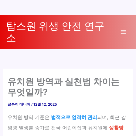
콘
탑스원 위생 안전 연구
텐
소
츠
Mai
로
Men
건
너
뛰
기
유치원 방역과 실천법 차이는
무엇일까?
글쓴이
매니저
/
12월 12, 2025
유치원 방역 기준은
법적으로 엄격히 관리
되며, 최근 감
염병 발생률 증가로 전국 어린이집과 유치원에
생활방