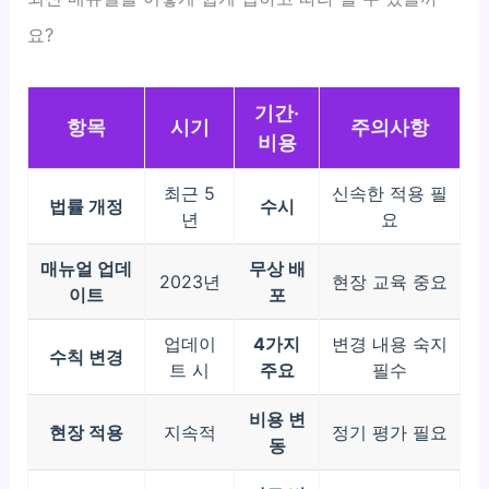
요?
기간·
항목
시기
주의사항
비용
최근 5
신속한 적용 필
법률 개정
수시
년
요
매뉴얼 업데
무상 배
2023년
현장 교육 중요
이트
포
업데이
4가지
변경 내용 숙지
수칙 변경
트 시
주요
필수
비용 변
현장 적용
지속적
정기 평가 필요
동