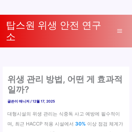
콘
탑스원 위생 안전 연구
텐
소
츠
Mai
로
Men
건
너
뛰
기
위생 관리 방법, 어떤 게 효과적
일까?
글쓴이
매니저
/
12월 17, 2025
대형시설의 위생 관리는 식중독 사고 예방에 필수적이
며, 최근 HACCP 적용 시설에서
30%
이상 점검 체계가