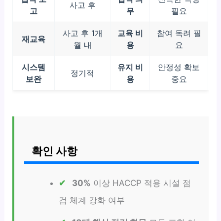
사고 후
고
무
필요
사고 후 1개
교육 비
참여 독려 필
재교육
월 내
용
요
시스템
유지 비
안정성 확보
정기적
보완
용
중요
확인 사항
30%
이상 HACCP 적용 시설 점
검 체계 강화 여부