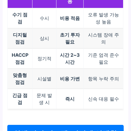
용
수기 점
오류 발생 가능
수시
비용 적음
검
성 높음
디지털
초기 투자
시스템 장애 주
상시
점검
필요
의
HACCP
시간 2~3
기준 엄격 준수
정기적
점검
시간
필요
맞춤형
시설별
비용 가변
항목 누락 주의
점검
긴급 점
문제 발
즉시
신속 대응 필수
검
생 시