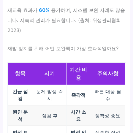
재교육 효과가
60%
증가하며, 시스템 보완 사례도 많습
니다. 지속적 관리가 필요합니다. (출처: 위생관리협회
2023)
재발 방지를 위해 어떤 보완책이 가장 효과적일까요?
기간·비
항목
시기
주의사항
용
긴급 점
문제 발생 즉
빠른 대응 필
즉각적
검
시
수
원인 분
시간 소
점검 후
정확성 중요
석
요
법적 보
법적 의
신속한 작성