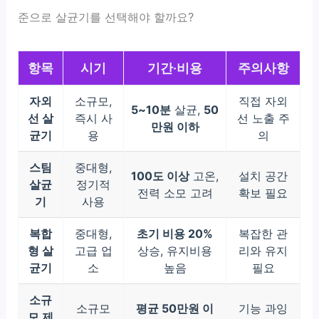
준으로 살균기를 선택해야 할까요?
항목
시기
기간·비용
주의사항
자외
소규모,
직접 자외
5~10분
살균,
50
선 살
즉시 사
선 노출 주
만원 이하
균기
용
의
스팀
중대형,
100도 이상
고온,
설치 공간
살균
정기적
전력 소모 고려
확보 필요
기
사용
복합
중대형,
초기 비용 20%
복잡한 관
형 살
고급 업
상승, 유지비용
리와 유지
균기
소
높음
필요
소규
소규모
평균 50만원 이
기능 과잉
모 제