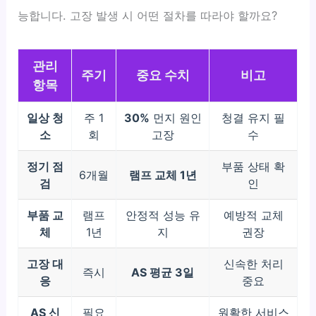
능합니다. 고장 발생 시 어떤 절차를 따라야 할까요?
관리
주기
중요 수치
비고
항목
일상 청
주 1
30%
먼지 원인
청결 유지 필
소
회
고장
수
정기 점
부품 상태 확
6개월
램프 교체 1년
검
인
부품 교
램프
안정적 성능 유
예방적 교체
체
1년
지
권장
고장 대
신속한 처리
즉시
AS 평균 3일
응
중요
AS 신
필요
원활한 서비스