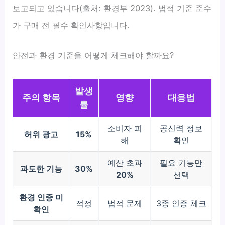
보고되고 있습니다(출처: 환경부 2023). 법적 기준 준수
가 구매 전 필수 확인사항입니다.
안전과 환경 기준을 어떻게 체크해야 할까요?
발생
주의 항목
영향
대응법
률
소비자 피
공신력 정보
허위 광고
15%
해
확인
예산 초과
필요 기능만
과도한 기능
30%
20%
선택
환경 인증 미
적정
법적 문제
3종 인증 체크
확인