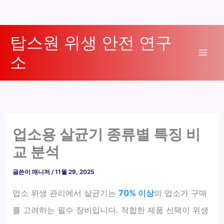
콘
탑스원 위생 안전 연구
텐
소
츠
Mai
로
Men
건
너
뛰
기
업소용 살균기 종류별 특징 비
교 분석
글쓴이
매니저
/
11월 29, 2025
업소 위생 관리에서 살균기는
70% 이상
의 업소가 구매
를 고려하는 필수 장비입니다. 적합한 제품 선택이 위생