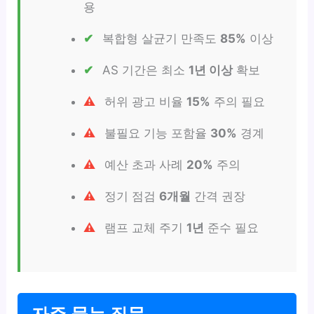
용
복합형 살균기 만족도
85%
이상
AS 기간은 최소
1년 이상
확보
허위 광고 비율
15%
주의 필요
불필요 기능 포함율
30%
경계
예산 초과 사례
20%
주의
정기 점검
6개월
간격 권장
램프 교체 주기
1년
준수 필요
자주 묻는 질문