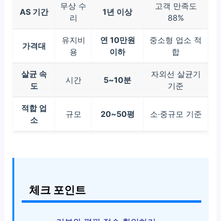
무상 수
고객 만족도
AS 기간
1년 이상
리
88%
유지비
연 10만원
중소형 업소 적
가격대
용
이하
합
살균 속
자외선 살균기
시간
5~10분
도
기준
적합 업
규모
20~50평
소·중규모 기준
소
체크 포인트