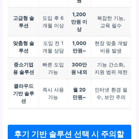
원
1,200
고급형 솔
도입 후 6
복잡한 기능,
만원 이
루션
개월 이상
교육 필수
상
맞춤형 솔
도입 전 1
1,000
현장 맞춤 개발
루션
개월 상담
만원~
비용 발생
중소기업
빠른 도입
300만
기능 간소화,
용 솔루션
가능
원 내외
지원 범위 제한
클라우드
즉시 사용
월 20
인터넷 환경 필
기반 솔루
가능
만원~
수, 보안 주의
션
후기 기반 솔루션 선택 시 주의할