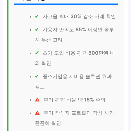
사고율 최대
30%
감소 사례 확인
사용자 만족도
85%
이상인 솔루
션 우선 고려
초기 도입 비용 평균
500만원
내
외 확인
중소기업용 저비용 솔루션 효과
검토
후기 편향 비율 약
15%
주의
후기 작성자 프로필과 작성 시기
꼼꼼히 확인