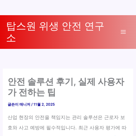
콘
탑스원 위생 안전 연구
텐
소
츠
Mai
로
Men
건
너
뛰
기
안전 솔루션 후기, 실제 사용자
가 전하는 팁
글쓴이
매니저
/
11월 2, 2025
산업 현장의 안전을 책임지는 관리 솔루션은 근로자 보
호와 사고 예방에 필수적입니다. 최근 사용자 평가에 따