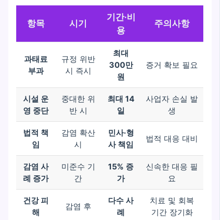
기간·비
항목
시기
주의사항
용
최대
과태료
규정 위반
300만
증거 확보 필요
부과
시 즉시
원
시설 운
중대한 위
최대 14
사업자 손실 발
영 중단
반 시
일
생
법적 책
감염 확산
민사·형
법적 대응 대비
임
시
사 책임
감염 사
미준수 기
15% 증
신속한 대응 필
례 증가
간
가
요
건강 피
다수 사
치료 및 회복
감염 후
해
례
기간 장기화