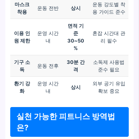
마스크
운동 강도별 착
운동 전반
상시
착용
용 가이드 준수
면적 기
이용 인
운영 시간
준
혼잡 시간대 관
원 제한
내
30~50
리 필수
%
기구 소
30분 간
소독제 사용법
운동 전후
독
격
준수 필요
환기 강
운영 시간
외부 공기 유입
상시
화
내
확보 중요
실천 가능한 피트니스 방역법
은?