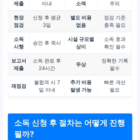
제출
이내
소액
주의
현장
신청 후 평균
별도 비용
점검 기준
점검
3일
없음
충족 필요
소독
시설 규모별
소독 효과
승인 후 즉시
시행
상이
확인 필수
보고서
소독 완료 후
정확한 기록
무상
제출
24시간
필수
불합격 시 7
추가 비용
빠른 개선
재점검
일 이내
발생 가능
필요
소독 신청 후 절차는 어떻게 진행
될까?