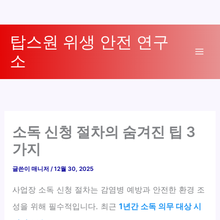
콘
탑스원 위생 안전 연구
텐
소
츠
Mai
로
Men
건
너
뛰
기
소독 신청 절차의 숨겨진 팁 3
가지
글쓴이
매니저
/
12월 30, 2025
사업장 소독 신청 절차는 감염병 예방과 안전한 환경 조
성을 위해 필수적입니다. 최근
1년간 소독 의무 대상 시