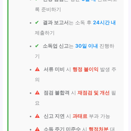
록 준비하기
결과 보고서
는 소독 후
24시간 내
제출하기
소독업 신고
는
30일 이내
진행하
기
서류 미비
시
행정 불이익
발생 주
의
점검 불합격
시
재점검 및 개선
필
요
신고 지연
시
과태료
부과 가능
소독 주기 미준수
시
행정처분
대