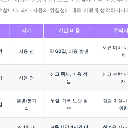
요합니다. 과다 사용의 위험성에 대해 어떻게 생각하시나
시기
기간·비용
주의
서류 미비 시
인
사용 전
약 60일
, 비용 발생
험
신고 즉시
, 비용 적
신고 누락 시
차
사용 전
음
재
월별/분기
무상
, 기록 보관 필
점검 미실시
검
별
수
위험
연 1회 이
교육 시간 4시간 이
참여율 저조