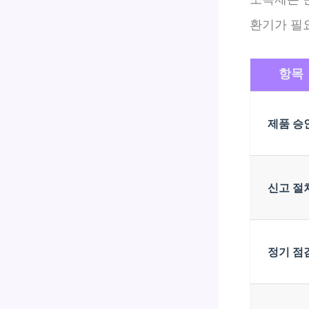
환기가 필
항목
제품 승
신고 절
정기 점