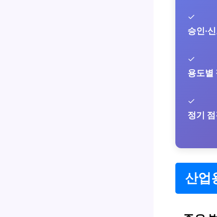
✓
승인·신
✓
용도별 
✓
정기 점
산업