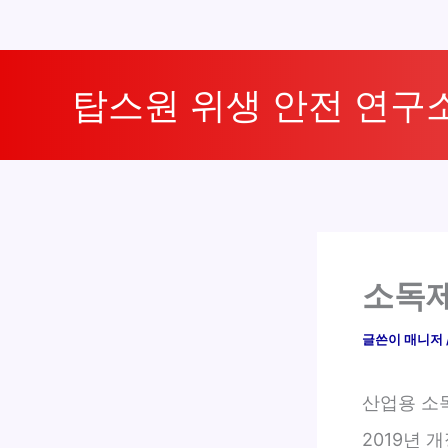
콘
텐
탑스원 위생 안전 연구
츠
로
건
너
뛰
기
소독제
글쓴이
매니저
산업용 소
2019년 