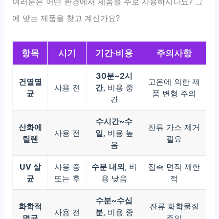
여러분은 어떤 환경에서 제품을 주로 사용하시나요? 그
에 맞는 제품을 찾고 계신가요?
항목
시기
기간·비용
주의사항
30분~2시
건열멸
고온에 의한 제
사용 전
간
, 비용 중
균
품 변형 주의
간
수시간~수
산화에
잔류 가스 제거
사용 전
일
, 비용 높
틸렌
필요
음
UV 살
사용 중
수분 내외
, 비
접촉 면적 제한
균
또는 후
용 낮음
적
수분~수십
화학적
잔류 화학물질
사용 전
분
, 비용 중
멸균
주의