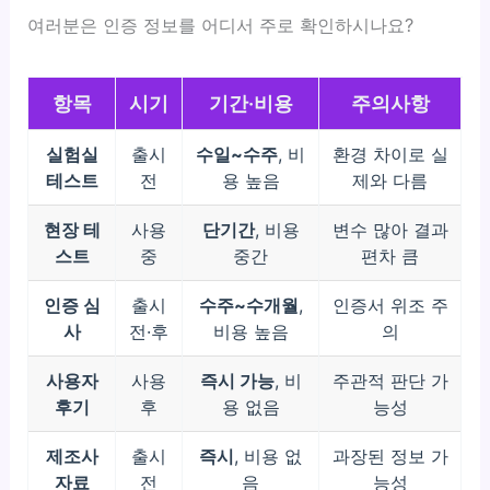
여러분은 인증 정보를 어디서 주로 확인하시나요?
항목
시기
기간·비용
주의사항
실험실
출시
수일~수주
, 비
환경 차이로 실
테스트
전
용 높음
제와 다름
현장 테
사용
단기간
, 비용
변수 많아 결과
스트
중
중간
편차 큼
인증 심
출시
수주~수개월
,
인증서 위조 주
사
전·후
비용 높음
의
사용자
사용
즉시 가능
, 비
주관적 판단 가
후기
후
용 없음
능성
제조사
출시
즉시
, 비용 없
과장된 정보 가
자료
전
음
능성