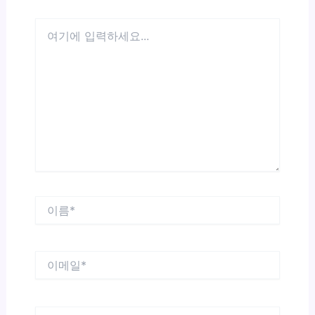
여
기
에
입
력
하
세
요...
이
름
*
이
메
일
*
웹