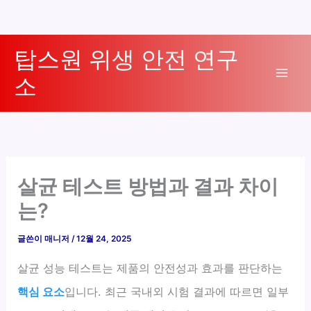
콘
탑스원 위생 안전 연구
텐
소
츠
Mai
로
Men
건
너
뛰
기
살균 테스트 방법과 결과 차이
는?
글쓴이
매니저
/
12월 24, 2025
살균 성능 테스트는 제품의 안전성과 효과를 판단하는
핵심 요소
입니다. 최근 국내외 시험 결과에 따르면 일부