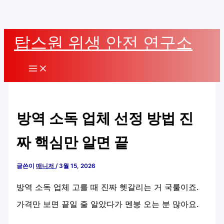
콘
탑스원 위생 안전 연구소
텐
츠
Main
로
Menu
건
너
방역 소독 업체 선정 방법 진
뛰
기
짜 핵심만 알면 끝
글쓴이
매니저
/
3월 15, 2026
방역 소독 업체 고를 때 진짜 헷갈리는 거 국룰이죠.
가격만 보면 끝일 줄 알았다가 멘붕 오는 분 많아요.