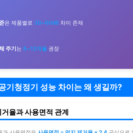
준
은 제품별로
30~60dB
차이 존재
체 주기
는
6~12개월
권장
공기청정기 성능 차이는 왜 생길까?
제거율과 사용면적 관계
율과 사용면적은
사용면적 = 먼지 제거율 × 2.4
공식으로 