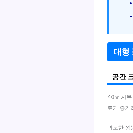
대형
공간 
40㎡ 사
료가 증가하
과도한 성