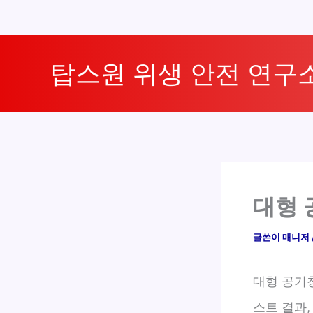
콘
텐
탑스원 위생 안전 연구
츠
로
건
너
뛰
기
대형 
글쓴이
매니저
대형 공기
스트 결과