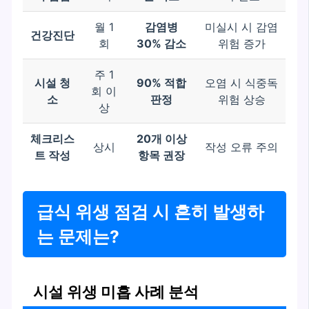
월 1
감염병
미실시 시 감염
건강진단
회
30% 감소
위험 증가
주 1
시설 청
90% 적합
오염 시 식중독
회 이
소
판정
위험 상승
상
체크리스
20개 이상
상시
작성 오류 주의
트 작성
항목 권장
급식 위생 점검 시 흔히 발생하
는 문제는?
시설 위생 미흡 사례 분석