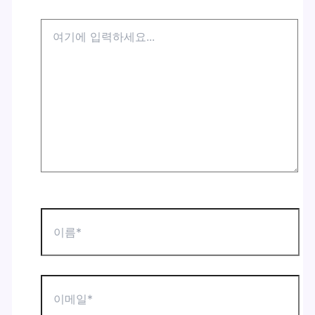
여
기
에
입
력
하
세
요...
이
름
*
이
메
일