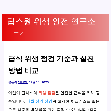
콘
탑스원 위생 안전 연구소
텐
츠
Main
로
Menu
건
너
급식 위생 점검 기준과 실천
뛰
기
방법 비교
글쓴이
매니저
/
12월 14, 2025
어린이 급식소의
위생 점검
은 안전한 급식을 위해 필
수입니다.
매월 정기 점검
과 철저한 체크리스트 활용
으로 식중독 발생률을 크게 줄일 수 있습니다 (출처: