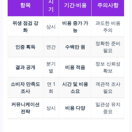
시
항목
기간·비용
주의사항
기
위생 점검 강
비용 증가 가
과도한 비용
상시
화
능
주의
정확한 준비
인증 획득
연간
수백만 원
필요
분기
정보 신뢰성
결과 공개
비용 적음
별
확보
소비자 만족도
연 1
시간 및 비용
객관적 조사
조사
회
소요
필요
커뮤니케이션
일관성 유지
상시
비용 다양
전략
중요