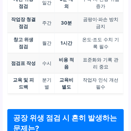
일간
점검
외
증가
작업장 청결
곰팡이·파손 방치
주간
30분
점검
금지
창고 위생
온도·조도 수치 기
월간
1시간
점검
록 필수
비용 적
표준화와 기록 관
점검표 작성
수시
음
리 중요
교육 및 피
분기
교육비
작업자 인식 개선
드백
별
별도
필수
공장 위생 점검 시 흔히 발생하는
문제는?