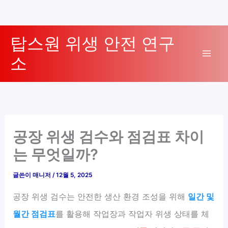
콘
탑스원 위생 안전 연구
텐
소
츠
Mai
로
Men
건
너
뛰
기
공장 위생 검수와 점검표 차이
는 무엇일까?
글쓴이
매니저
/
12월 5, 2025
공장 위생 검수는 안전한 생산 환경 조성을 위해
일간 및
월간 점검표
를 활용해 작업장과 작업자 위생 상태를 체