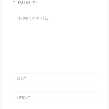
로 표시됩니다
여
기
에
입
력
하
세
요...
이
름
*
이
메
일