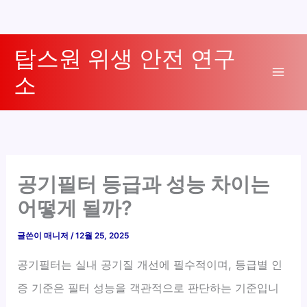
콘
탑스원 위생 안전 연구
텐
소
츠
Mai
로
Men
건
너
뛰
기
공기필터 등급과 성능 차이는
어떻게 될까?
글쓴이
매니저
/
12월 25, 2025
공기필터는 실내 공기질 개선에 필수적이며, 등급별 인
증 기준은 필터 성능을 객관적으로 판단하는 기준입니