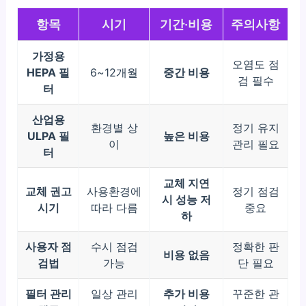
항목
시기
기간·비용
주의사항
가정용
오염도 점
HEPA 필
6~12개월
중간 비용
검 필수
터
산업용
환경별 상
정기 유지
ULPA 필
높은 비용
이
관리 필요
터
교체 지연
교체 권고
사용환경에
정기 점검
시 성능 저
시기
따라 다름
중요
하
사용자 점
수시 점검
정확한 판
비용 없음
검법
가능
단 필요
필터 관리
일상 관리
추가 비용
꾸준한 관