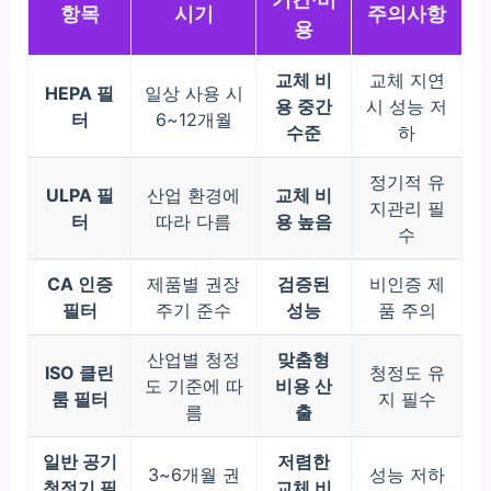
항목
시기
주의사항
용
교체 비
교체 지연
HEPA 필
일상 사용 시
용 중간
시 성능 저
터
6~12개월
수준
하
정기적 유
ULPA 필
산업 환경에
교체 비
지관리 필
터
따라 다름
용 높음
수
CA 인증
제품별 권장
검증된
비인증 제
필터
주기 준수
성능
품 주의
산업별 청정
맞춤형
ISO 클린
청정도 유
도 기준에 따
비용 산
룸 필터
지 필수
름
출
일반 공기
저렴한
3~6개월 권
성능 저하
청정기 필
교체 비