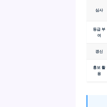
심사
등급 부
여
갱신
홍보 활
용