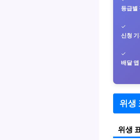
등급별
✓
신청 기
✓
배달 앱
위생
위생 