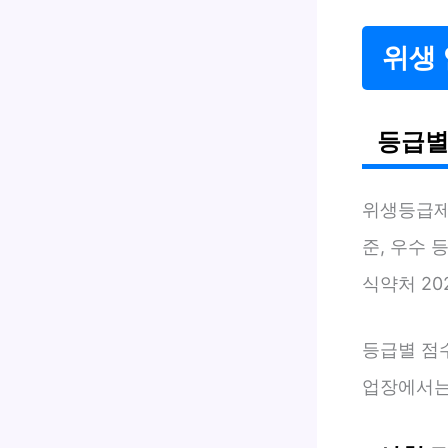
위생 
등급별
위생등급
준, 우수 
식약처 202
등급별 점수
업장에서는