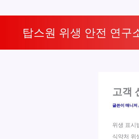
콘
텐
탑스원 위생 안전 연구
츠
로
건
너
뛰
기
고객 
글쓴이
매니저
위생 표시
식약처 위