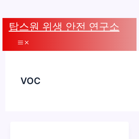
콘
탑스원 위생 안전 연구소
텐
츠
Main
로
Menu
건
너
뛰
VOC
기