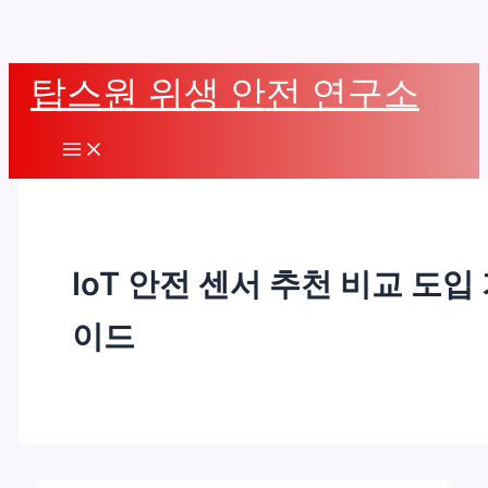
콘
탑스원 위생 안전 연구소
텐
츠
Main
로
Menu
건
너
뛰
IoT 안전 센서 추천 비교 도입
기
이드