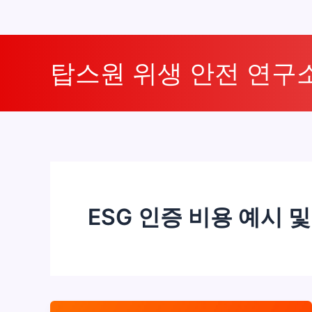
콘
텐
탑스원 위생 안전 연구
츠
로
건
너
뛰
기
ESG 인증 비용 예시 