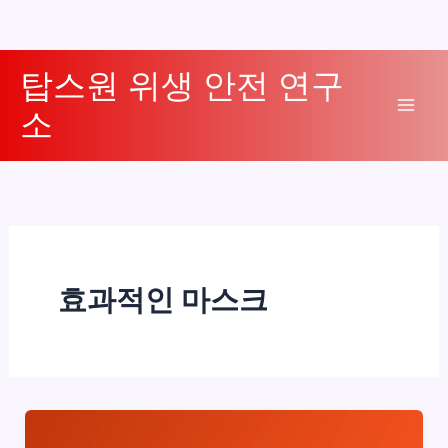
콘
탑스원 위생 안전 연구
텐
소
츠
Mai
로
Men
건
너
뛰
기
효과적인 마스크