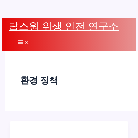
콘
탑스원 위생 안전 연구소
텐
츠
Main
로
Menu
건
너
뛰
환경 정책
기