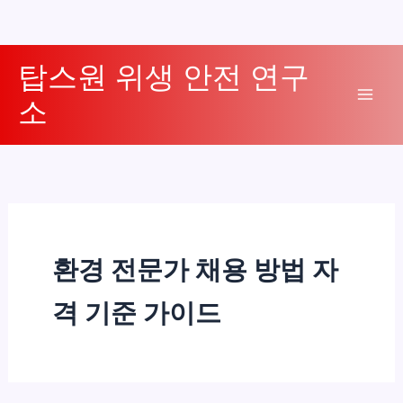
콘
탑스원 위생 안전 연구
텐
소
츠
Mai
로
Men
건
너
뛰
기
환경 전문가 채용 방법 자
격 기준 가이드