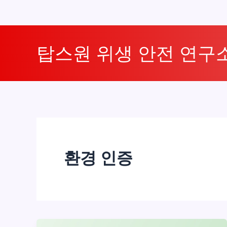
콘
텐
탑스원 위생 안전 연구
츠
로
건
너
뛰
기
환경 인증