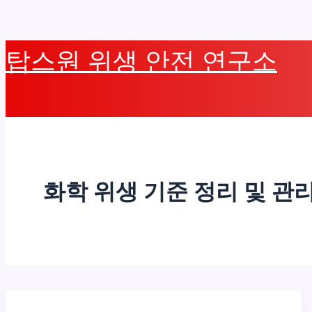
콘
탑스원 위생 안전 연구소
텐
츠
로
건
너
뛰
화학 위생 기준 정리 및 관
기