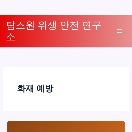
콘
탑스원 위생 안전 연구
텐
소
츠
Mai
로
Men
건
너
뛰
기
화재 예방