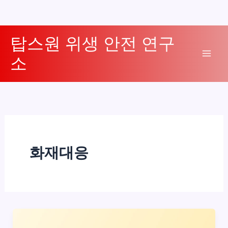
콘
탑스원 위생 안전 연구
텐
소
츠
Mai
로
Men
건
너
뛰
기
화재대응