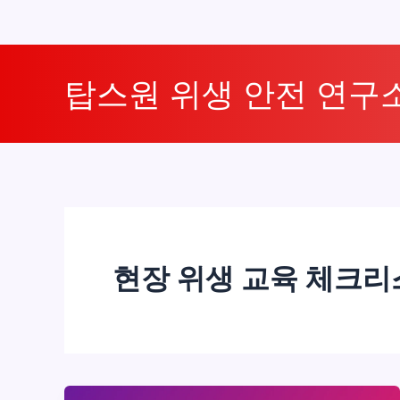
콘
텐
탑스원 위생 안전 연구
츠
로
건
너
뛰
기
현장 위생 교육 체크