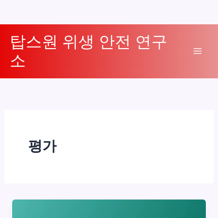
콘
탑스원 위생 안전 연구
텐
소
츠
Mai
로
Men
건
너
뛰
기
평가