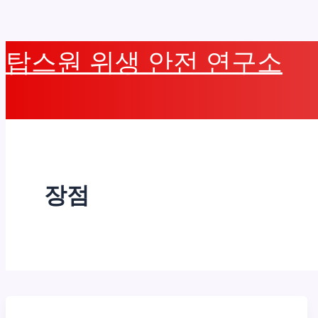
콘
탑스원 위생 안전 연구소
텐
츠
로
건
너
뛰
장점
기