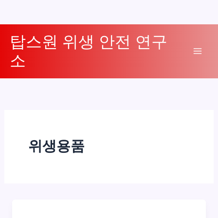
콘
탑스원 위생 안전 연구
텐
소
츠
Mai
로
Men
건
너
뛰
기
위생용품