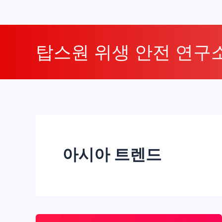
콘
텐
탑스원 위생 안전 연구
츠
로
건
너
뛰
기
아시아 트렌드